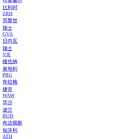
布鲁塞尔
比利时
ZRH
苏黎世
瑞士
GVA
日内瓦
瑞士
VIE
维也纳
奥地利
PRG
布拉格
捷克
WAW
华沙
波兰
BUD
布达佩斯
匈牙利
ATH