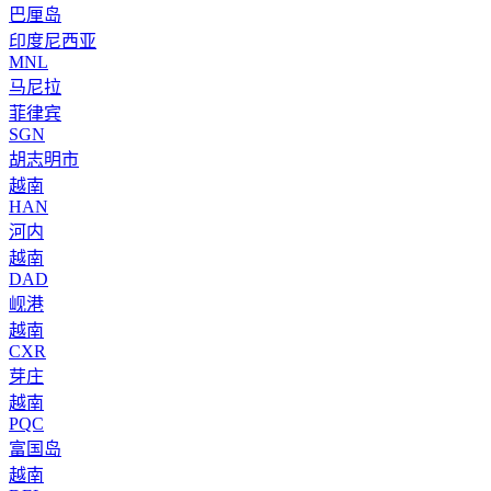
巴厘岛
印度尼西亚
MNL
马尼拉
菲律宾
SGN
胡志明市
越南
HAN
河内
越南
DAD
岘港
越南
CXR
芽庄
越南
PQC
富国岛
越南