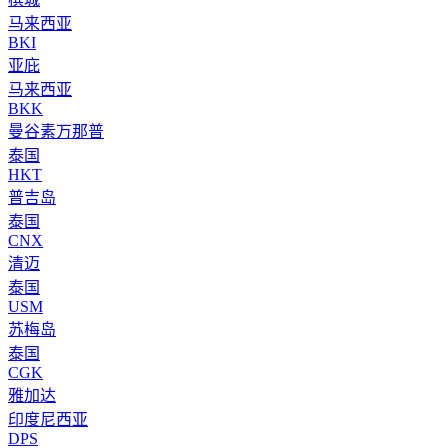
马来西亚
BKI
亚庇
马来西亚
BKK
曼谷素万那普
泰国
HKT
普吉岛
泰国
CNX
清迈
泰国
USM
苏梅岛
泰国
CGK
雅加达
印度尼西亚
DPS