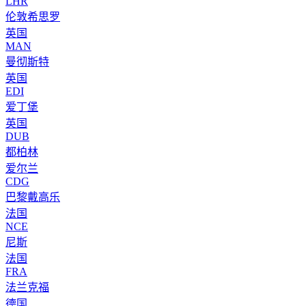
LHR
伦敦希思罗
英国
MAN
曼彻斯特
英国
EDI
爱丁堡
英国
DUB
都柏林
爱尔兰
CDG
巴黎戴高乐
法国
NCE
尼斯
法国
FRA
法兰克福
德国