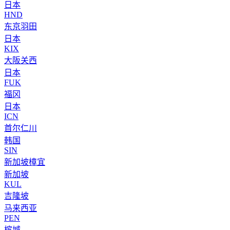
日本
HND
东京羽田
日本
KIX
大阪关西
日本
FUK
福冈
日本
ICN
首尔仁川
韩国
SIN
新加坡樟宜
新加坡
KUL
吉隆坡
马来西亚
PEN
槟城