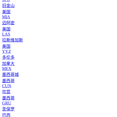
旧金山
美国
MIA
迈阿密
美国
LAS
拉斯维加斯
美国
YYZ
多伦多
加拿大
MEX
墨西哥城
墨西哥
CUN
坎昆
墨西哥
GRU
圣保罗
巴西