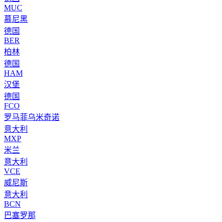
MUC
慕尼黑
德国
BER
柏林
德国
HAM
汉堡
德国
FCO
罗马菲乌米奇诺
意大利
MXP
米兰
意大利
VCE
威尼斯
意大利
BCN
巴塞罗那