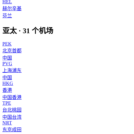
HEL
赫尔辛基
芬兰
亚太
·
31
个机场
PEK
北京首都
中国
PVG
上海浦东
中国
HKG
香港
中国香港
TPE
台北桃园
中国台湾
NRT
东京成田