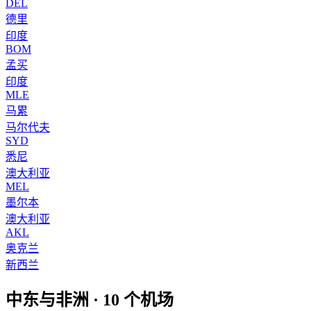
DEL
德里
印度
BOM
孟买
印度
MLE
马累
马尔代夫
SYD
悉尼
澳大利亚
MEL
墨尔本
澳大利亚
AKL
奥克兰
新西兰
中东与非洲
·
10
个机场