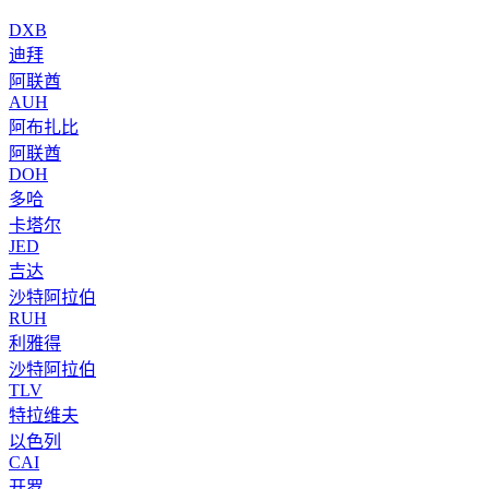
DXB
迪拜
阿联酋
AUH
阿布扎比
阿联酋
DOH
多哈
卡塔尔
JED
吉达
沙特阿拉伯
RUH
利雅得
沙特阿拉伯
TLV
特拉维夫
以色列
CAI
开罗