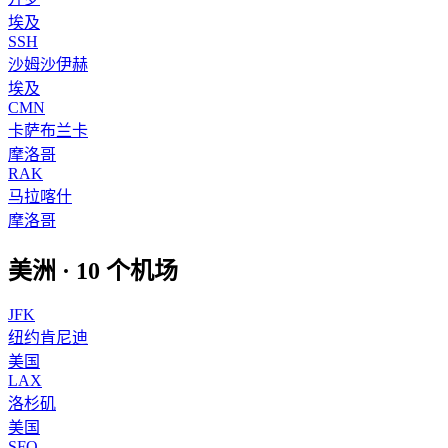
埃及
SSH
沙姆沙伊赫
埃及
CMN
卡萨布兰卡
摩洛哥
RAK
马拉喀什
摩洛哥
美洲
·
10
个机场
JFK
纽约肯尼迪
美国
LAX
洛杉矶
美国
SFO