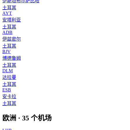
伊斯坦布尔萨比哈
土耳其
AYT
安塔利亚
土耳其
ADB
伊兹密尔
土耳其
BJV
博德鲁姆
土耳其
DLM
达拉曼
土耳其
ESB
安卡拉
土耳其
欧洲
·
35
个机场