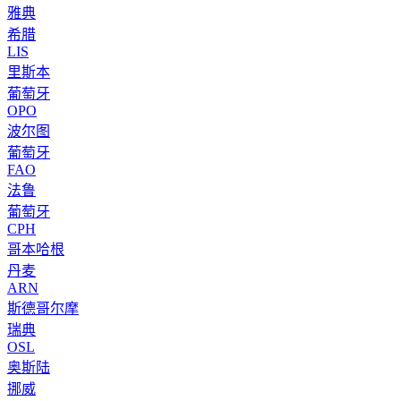
雅典
希腊
LIS
里斯本
葡萄牙
OPO
波尔图
葡萄牙
FAO
法鲁
葡萄牙
CPH
哥本哈根
丹麦
ARN
斯德哥尔摩
瑞典
OSL
奥斯陆
挪威