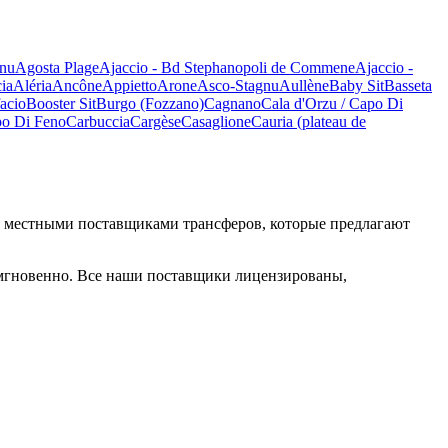
nu
Agosta Plage
Ajaccio - Bd Stephanopoli de Commene
Ajaccio -
cia
Aléria
Ancône
Appietto
Arone
Asco-Stagnu
Aullène
Baby Sit
Basseta
acio
Booster Sit
Burgo (Fozzano)
Cagnano
Cala d'Orzu / Capo Di
o Di Feno
Carbuccia
Cargèse
Casaglione
Cauria (plateau de
ыми местными поставщиками трансферов, которые предлагают
 мгновенно. Все наши поставщики лицензированы,