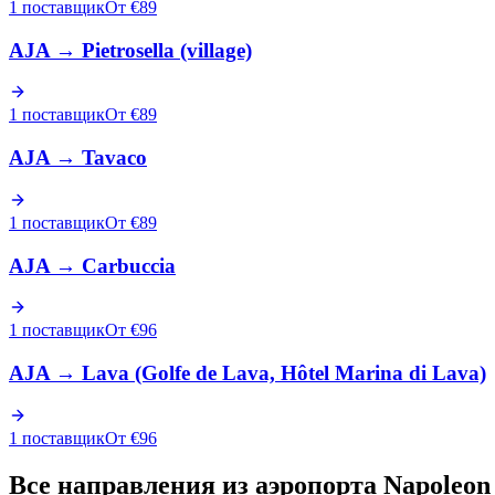
1 поставщик
От €89
AJA
→
Pietrosella (village)
1 поставщик
От €89
AJA
→
Tavaco
1 поставщик
От €89
AJA
→
Carbuccia
1 поставщик
От €96
AJA
→
Lava (Golfe de Lava, Hôtel Marina di Lava)
1 поставщик
От €96
Все направления из аэропорта Napoleon 