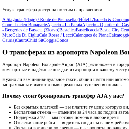
Услуга трансфера доступна по этим направлениям
A Stagnola (Plage) / Route de Pietrosella (Hôtel L'Isolella & Campin
Cours Lucien Bonaparte
Ajaccio - La Parata
Ajaccio - Quartier du Ca
- Bergeries de Basseta (Zicavo)
Bastelica
Bastelicaccia
Bastia City Cen
Muro
Cala Di Cigliu
Cala Rossa / Lecci
Calanques de Piana
Calcatoggi
Cauria)
Cauro
Child Sit
Coggia
Conca
О трансферах из аэропорта Napoleon Bon
Аэропорт Napoleon Bonaparte Airport (AJA) расположен в горо
комфортные и надёжные поездки из аэропорта к вашему месту 
Нужно ли вам индивидуальное такси, общий шаттл или автомо
застрахованы и имеют отзывы реальных путешественников.
Почему стоит бронировать трансфер AJA у нас?
Без скрытых платежей — вы платите ту цену, которую ви
Бесплатная отмена — отмените за 24 часа до подачи авто
Поддержка 24/7 — мы готовы помочь в любое время
Отслеживание рейса — водитель следит за вашим рейсом
Доставка «от двери до двери» — из аэропорта по вашему