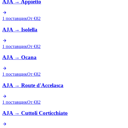
AJA
→
Appietto
1 поставщик
От €82
AJA
→
Isolella
1 поставщик
От €82
AJA
→
Ocana
1 поставщик
От €82
AJA
→
Route d'Accelasca
1 поставщик
От €82
AJA
→
Cuttoli Corticchiato