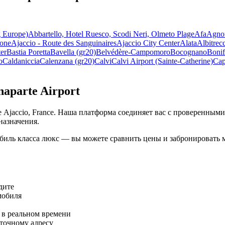
g Europe)
Abbartello, Hotel Ruesco, Scodi Neri, Olmeto Plage
Afa
Agno
sone
Ajaccio - Route des Sanguinaires
Ajaccio City Center
Alata
Albitrec
ter
Bastia Poretta
Bavella (gr20)
Belvédère-Campomoro
Bocognano
Bonif
o
Caldaniccia
Calenzana (gr20)
Calvi
Calvi Airport (Sainte-Catherine)
Cap
aparte Airport
де Ajaccio, France. Наша платформа соединяет вас с проверенн
назначения.
биль класса люкс — вы можете сравнить цены и забронировать
дите
мобиля
 в реальном времени
 точному адресу