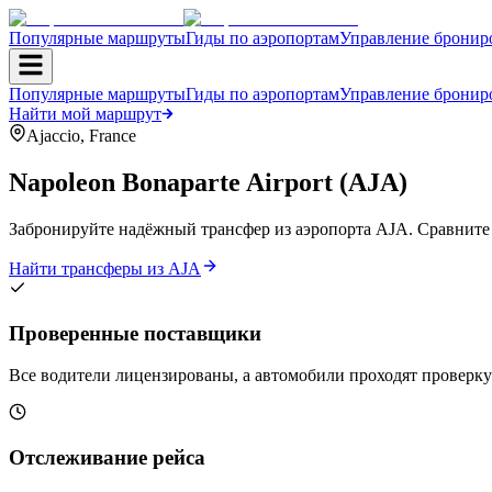
Популярные маршруты
Гиды по аэропортам
Управление бронир
Популярные маршруты
Гиды по аэропортам
Управление бронир
Найти мой маршрут
Ajaccio
,
France
Napoleon Bonaparte Airport
(
AJA
)
Забронируйте надёжный трансфер из аэропорта AJA. Сравните
Найти трансферы из AJA
Проверенные поставщики
Все водители лицензированы, а автомобили проходят проверку
Отслеживание рейса