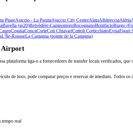
ta Plage
Ajaccio - La Parata
Ajaccio City Center
Alata
Albitreccia
Aléria
ta
Bavella (gr20)
Belvédère-Campomoro
Bocognano
Bonifacio
Burgo (Fo
Cauro
Coggia
Conca
Corte
Coti Chiavari
Cuttoli Corticchiato
Evisa
Figari 
a
L'Île-Rousse
La Castagna (pointe de la Castagna)
 Airport
 plataforma liga-o a fornecedores de transfer locais verificados, que o
eículo de luxo, pode comparar preços e reservar de imediato. Todos os 
 tempo real