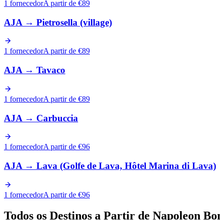
1 fornecedor
A partir de €89
AJA
→
Pietrosella (village)
1 fornecedor
A partir de €89
AJA
→
Tavaco
1 fornecedor
A partir de €89
AJA
→
Carbuccia
1 fornecedor
A partir de €96
AJA
→
Lava (Golfe de Lava, Hôtel Marina di Lava)
1 fornecedor
A partir de €96
Todos os Destinos a Partir de Napoleon Bo