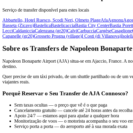
Serviço de transfer disponível para estes locais
Abbartello, Hotel Ruesco, Scodi Neri, Olmeto Plage
Afa
Agnonu
Agos
Basseta (Zicavo)
Bastelica
Bastelicaccia
Bastia City Center
Bastia Poret
Lecci
Caldaniccia
Calenzana (gr20)
Calvi
Carbuccia
Cargèse
Casaglione
Capanelle (gr20)
Grosseto Prugna (village)
I Costi (di Villanova)
Isolell
Sobre os Transfers de Napoleon Bonaparte
Napoleon Bonaparte Airport (AJA) situa-se em Ajaccio, France. A nossa
destino.
Quer precise de um táxi privado, de um shuttle partilhado ou de um v
viajantes reais.
Porquê Reservar o Seu Transfer de AJA Connosco?
Sem taxas ocultas — o preço que vê é o que paga
Cancelamento gratuito — cancele até 24 horas antes da recolha
Apoio 24/7 — estamos aqui para ajudar a qualquer hora
Monitorização de voos — o motorista acompanha o seu voo em
Serviço porta a porta — do aeroporto até à sua morada exata