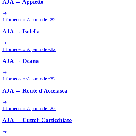
AJA
→
Appietto
1 fornecedor
A partir de €82
AJA
→
Isolella
1 fornecedor
A partir de €82
AJA
→
Ocana
1 fornecedor
A partir de €82
AJA
→
Route d'Accelasca
1 fornecedor
A partir de €82
AJA
→
Cuttoli Corticchiato