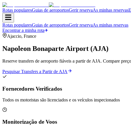
Rotas populares
Guias de aeroportos
Gerir reserva
As minhas reservas
E
Rotas populares
Guias de aeroportos
Gerir reserva
As minhas reservas
Encontrar a minha rota
Ajaccio
,
France
Napoleon Bonaparte Airport
(
AJA
)
Reserve transfers de aeroporto fiáveis a partir de AJA. Compare preç
Pesquisar Transfers a Partir de AJA
Fornecedores Verificados
Todos os motoristas são licenciados e os veículos inspecionados
Monitorização de Voos