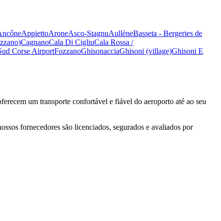
Ancône
Appietto
Arone
Asco-Stagnu
Aullène
Basseta - Bergeries de
zzano)
Cagnano
Cala Di Cigliu
Cala Rossa /
Sud Corse Airport
Fozzano
Ghisonaccia
Ghisoni (village)
Ghisoni E
ferecem um transporte confortável e fiável do aeroporto até ao seu
nossos fornecedores são licenciados, segurados e avaliados por