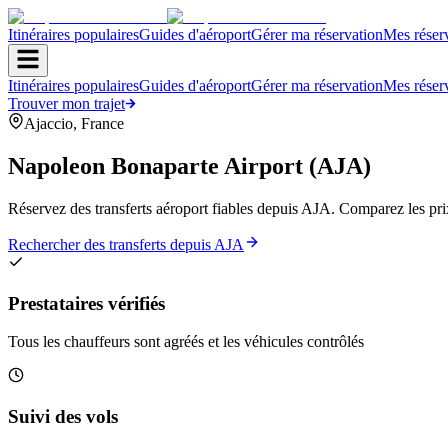
Itinéraires populaires
Guides d'aéroport
Gérer ma réservation
Mes réser
Itinéraires populaires
Guides d'aéroport
Gérer ma réservation
Mes réser
Trouver mon trajet
Ajaccio
,
France
Napoleon Bonaparte Airport
(
AJA
)
Réservez des transferts aéroport fiables depuis AJA. Comparez les prix 
Rechercher des transferts depuis AJA
Prestataires vérifiés
Tous les chauffeurs sont agréés et les véhicules contrôlés
Suivi des vols