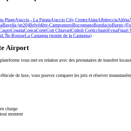
ta Plage
Ajaccio - La Parata
Ajaccio City Center
Alata
Albitreccia
Aléria
ta
Bavella (gr20)
Belvédère-Campomoro
Bocognano
Bonifacio
Burgo (Fo
Cauro
Coggia
Conca
Corte
Coti Chiavari
Cuttoli Corticchiato
Evisa
Figari 
a
L'Île-Rousse
La Castagna (pointe de la Castagna)
te Airport
teforme vous met en relation avec des prestataires de transfert locaux vé
éhicule de luxe, vous pouvez comparer les prix et réserver instantanémen
 en charge
 tout moment