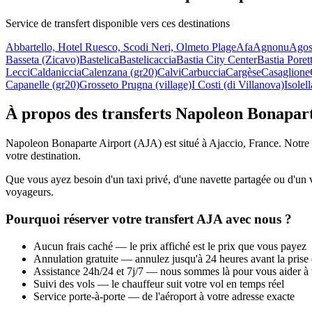
Service de transfert disponible vers ces destinations
Abbartello, Hotel Ruesco, Scodi Neri, Olmeto Plage
Afa
Agnonu
Agos
Basseta (Zicavo)
Bastelica
Bastelicaccia
Bastia City Center
Bastia Poret
Lecci
Caldaniccia
Calenzana (gr20)
Calvi
Carbuccia
Cargèse
Casaglione
Capanelle (gr20)
Grosseto Prugna (village)
I Costi (di Villanova)
Isolell
À propos des transferts Napoleon Bonapar
Napoleon Bonaparte Airport (AJA) est situé à Ajaccio, France. Notre pla
votre destination.
Que vous ayez besoin d'un taxi privé, d'une navette partagée ou d'un v
voyageurs.
Pourquoi réserver votre transfert AJA avec nous ?
Aucun frais caché — le prix affiché est le prix que vous payez
Annulation gratuite — annulez jusqu'à 24 heures avant la prise
Assistance 24h/24 et 7j/7 — nous sommes là pour vous aider à
Suivi des vols — le chauffeur suit votre vol en temps réel
Service porte-à-porte — de l'aéroport à votre adresse exacte