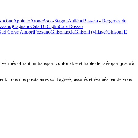
Ancône
Appietto
Arone
Asco-Stagnu
Aullène
Basseta - Bergeries de
zzano)
Cagnano
Cala Di Cigliu
Cala Rossa /
Sud Corse Airport
Fozzano
Ghisonaccia
Ghisoni (village)
Ghisoni E
rifiés offrant un transport confortable et fiable de l'aéroport jusqu'à
t. Tous nos prestataires sont agréés, assurés et évalués par de vrais