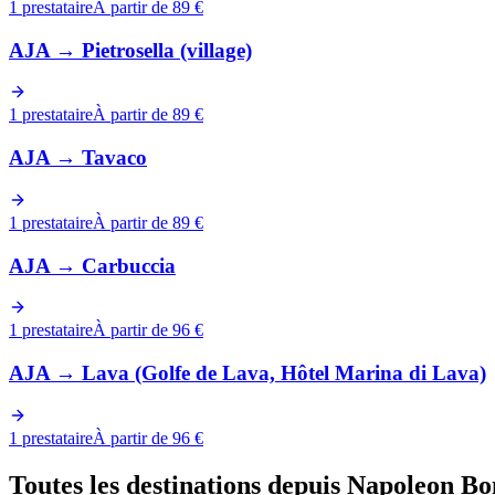
1 prestataire
À partir de 89 €
AJA
→
Pietrosella (village)
1 prestataire
À partir de 89 €
AJA
→
Tavaco
1 prestataire
À partir de 89 €
AJA
→
Carbuccia
1 prestataire
À partir de 96 €
AJA
→
Lava (Golfe de Lava, Hôtel Marina di Lava)
1 prestataire
À partir de 96 €
Toutes les destinations depuis Napoleon B