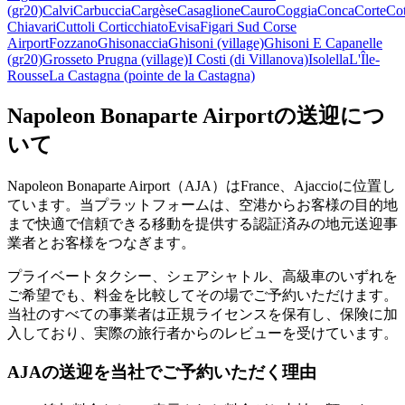
(gr20)
Calvi
Carbuccia
Cargèse
Casaglione
Cauro
Coggia
Conca
Corte
Cot
Chiavari
Cuttoli Corticchiato
Evisa
Figari Sud Corse
Airport
Fozzano
Ghisonaccia
Ghisoni (village)
Ghisoni E Capanelle
(gr20)
Grosseto Prugna (village)
I Costi (di Villanova)
Isolella
L'Île-
Rousse
La Castagna (pointe de la Castagna)
Napoleon Bonaparte Airportの送迎につ
いて
Napoleon Bonaparte Airport（AJA）はFrance、Ajaccioに位置し
ています。当プラットフォームは、空港からお客様の目的地
まで快適で信頼できる移動を提供する認証済みの地元送迎事
業者とお客様をつなぎます。
プライベートタクシー、シェアシャトル、高級車のいずれを
ご希望でも、料金を比較してその場でご予約いただけます。
当社のすべての事業者は正規ライセンスを保有し、保険に加
入しており、実際の旅行者からのレビューを受けています。
AJAの送迎を当社でご予約いただく理由