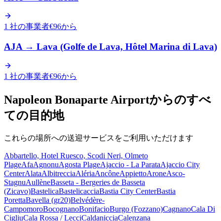
1 社の事業者
€96から
AJA
→
Lava (Golfe de Lava, Hôtel Marina di Lava)
1 社の事業者
€96から
Napoleon Bonaparte Airportからのすべ
ての目的地
これらの場所への送迎サービスをご利用いただけます
Abbartello, Hotel Ruesco, Scodi Neri, Olmeto
Plage
Afa
Agnonu
Agosta Plage
Ajaccio - La Parata
Ajaccio City
Center
Alata
Albitreccia
Aléria
Ancône
Appietto
Arone
Asco-
Stagnu
Aullène
Basseta - Bergeries de Basseta
(Zicavo)
Bastelica
Bastelicaccia
Bastia City Center
Bastia
Poretta
Bavella (gr20)
Belvédère-
Campomoro
Bocognano
Bonifacio
Burgo (Fozzano)
Cagnano
Cala Di
Cigliu
Cala Rossa / Lecci
Caldaniccia
Calenzana