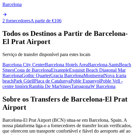
Barcelona
2 fornecedores
A partir de €106
Todos os Destinos a Partir de Barcelona-
El Prat Airport
Serviço de transfer disponível para estes locais
Barcelona City Center
Barcelona Hotels Area
Barcelona-Sants
Beach
Sitges
Costa de Barcelona
Eixample
Exquisit Beach Diagonal Mar
Barcelona
Gothic Quarter
Gracia Barcelona
Montserrat
Nova Icaria
beach
Park Güell
Plaça de Catalunya
Poble Espanyol
Poble Vell -
centre històric
Rambla De Mar
Sitges
Tarragona
W Barcelona
Sobre os Transfers de Barcelona-El Prat
Airport
Barcelona-El Prat Airport (BCN) situa-se em Barcelona, Spain. A
nossa plataforma liga-o a fornecedores de transfer locais verificados,
que oferecem um transporte confortável e fiável do aeroporto até ao