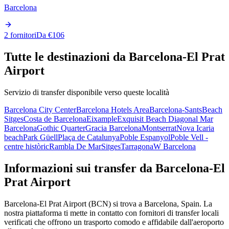
Barcelona
2 fornitori
Da €106
Tutte le destinazioni da Barcelona-El Prat
Airport
Servizio di transfer disponibile verso queste località
Barcelona City Center
Barcelona Hotels Area
Barcelona-Sants
Beach
Sitges
Costa de Barcelona
Eixample
Exquisit Beach Diagonal Mar
Barcelona
Gothic Quarter
Gracia Barcelona
Montserrat
Nova Icaria
beach
Park Güell
Plaça de Catalunya
Poble Espanyol
Poble Vell -
centre històric
Rambla De Mar
Sitges
Tarragona
W Barcelona
Informazioni sui transfer da Barcelona-El
Prat Airport
Barcelona-El Prat Airport (BCN) si trova a Barcelona, Spain. La
nostra piattaforma ti mette in contatto con fornitori di transfer locali
verificati che offrono un trasporto comodo e affidabile dall'aeroporto