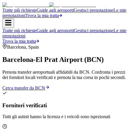
Tratte più richieste
Guide agli aeroporti
Gestisci prenotazione
Le mie
prenotazioni
Trova la mia tratta
Tratte più richieste
Guide agli aeroporti
Gestisci prenotazione
Le mie
prenotazioni
Trova la mia tratta
Barcelona
,
Spain
Barcelona-El Prat Airport
(
BCN
)
Prenota transfer aeroportuali affidabili da BCN. Confronta i prezzi
dei fornitori locali verificati e prenota la tua corsa in pochi secondi.
Cerca transfer da BCN
Fornitori verificati
Tutti gli autisti hanno la licenza e i veicoli sono ispezionati