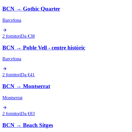
BCN
→
Gothic Quarter
Barcelona
2 fornitori
Da €38
BCN
→
Poble Vell - centre històric
Barcelona
2 fornitori
Da €41
BCN
→
Montserrat
Montserrat
2 fornitori
Da €83
BCN
→
Beach Sitges