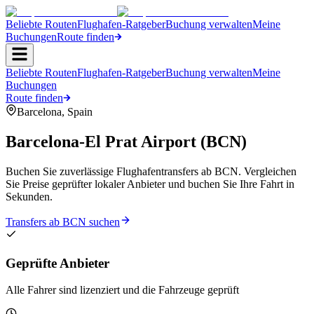
Beliebte Routen
Flughafen-Ratgeber
Buchung verwalten
Meine
Buchungen
Route finden
Beliebte Routen
Flughafen-Ratgeber
Buchung verwalten
Meine
Buchungen
Route finden
Barcelona
,
Spain
Barcelona-El Prat Airport
(
BCN
)
Buchen Sie zuverlässige Flughafentransfers ab BCN. Vergleichen
Sie Preise geprüfter lokaler Anbieter und buchen Sie Ihre Fahrt in
Sekunden.
Transfers ab BCN suchen
Geprüfte Anbieter
Alle Fahrer sind lizenziert und die Fahrzeuge geprüft