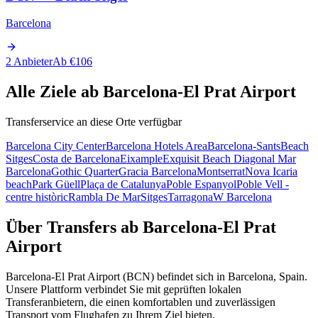
Barcelona
2 Anbieter
Ab €106
Alle Ziele ab Barcelona-El Prat Airport
Transferservice an diese Orte verfügbar
Barcelona City Center
Barcelona Hotels Area
Barcelona-Sants
Beach
Sitges
Costa de Barcelona
Eixample
Exquisit Beach Diagonal Mar
Barcelona
Gothic Quarter
Gracia Barcelona
Montserrat
Nova Icaria
beach
Park Güell
Plaça de Catalunya
Poble Espanyol
Poble Vell -
centre històric
Rambla De Mar
Sitges
Tarragona
W Barcelona
Über Transfers ab Barcelona-El Prat
Airport
Barcelona-El Prat Airport (BCN) befindet sich in Barcelona, Spain.
Unsere Plattform verbindet Sie mit geprüften lokalen
Transferanbietern, die einen komfortablen und zuverlässigen
Transport vom Flughafen zu Ihrem Ziel bieten.