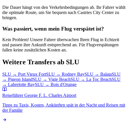
Die Dauer hängt von den Verkehrsbedingungen ab. Ihr Fahrer wählt
die optimale Route, um Sie bequem nach Castries City Center zu
bringen.
Was passiert, wenn mein Flug verspätet ist?
Kein Problem! Unsere Fahrer überwachen Ihren Flug in Echtzeit
und passen ihre Ankunft entsprechend an. Für Flugverspätungen
fallen keine zusätzlichen Kosten an.
Weitere Transfers ab SLU
SLU
→
Port Vieux Fort
SLU
→
Rodney Bay
SLU
→
Balata
SLU
→
Pigeon Island
SLU
→
Vigie Beach
SLU
→
La Toc Beach
SLU
→
Labrelotte Bay
SLU
→
Bois d'Orange
Reiseführer George F. L. Charles Airport
Tipps zu Taxis, Kosten, Ankünften spät in der Nacht und Reisen mit
der Familie