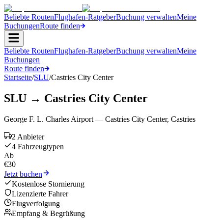
Beliebte Routen
Flughafen-Ratgeber
Buchung verwalten
Meine
Buchungen
Route finden
Beliebte Routen
Flughafen-Ratgeber
Buchung verwalten
Meine
Buchungen
Route finden
Startseite
/
SLU
/
Castries City Center
SLU
→
Castries City Center
George F. L. Charles Airport
—
Castries City Center
,
Castries
2 Anbieter
4 Fahrzeugtypen
Ab
€
30
Jetzt buchen
Kostenlose Stornierung
Lizenzierte Fahrer
Flugverfolgung
Empfang & Begrüßung