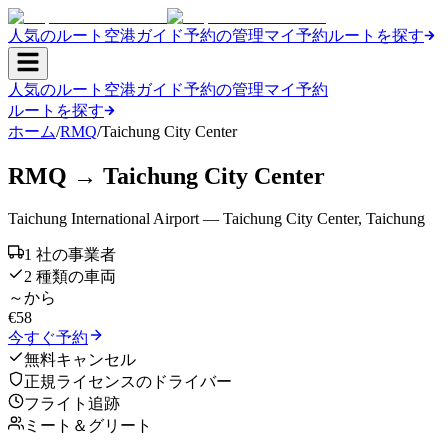
人気のルート
空港ガイド
予約の管理
マイ予約
ルートを探す
人気のルート
空港ガイド
予約の管理
マイ予約
ルートを探す
ホーム
/
RMQ
/
Taichung City Center
RMQ
→
Taichung City Center
Taichung International Airport
—
Taichung City Center
,
Taichung
1 社の事業者
2 種類の車両
～から
€
58
今すぐ予約
無料キャンセル
正規ライセンスのドライバー
フライト追跡
ミート＆グリート