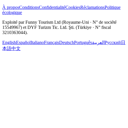
À propos
Conditions
Confidentialité
Cookies
Réclamations
Politique
écologique
Exploité par Funny Tourism Ltd (Royaume-Uni · N° de société
15549967) et DYF Turizm Tic. Ltd. Şti. (Türkiye · N° fiscal
3210363044).
English
Español
Italiano
Français
Deutsch
Português
العربية
Русский
日
本語
中文