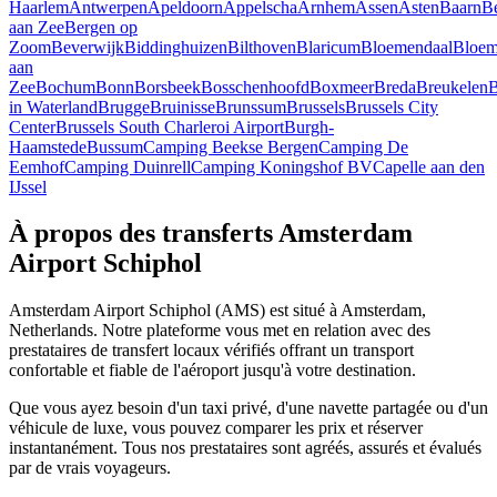
Haarlem
Antwerpen
Apeldoorn
Appelscha
Arnhem
Assen
Asten
Baarn
B
aan Zee
Bergen op
Zoom
Beverwijk
Biddinghuizen
Bilthoven
Blaricum
Bloemendaal
Bloem
aan
Zee
Bochum
Bonn
Borsbeek
Bosschenhoofd
Boxmeer
Breda
Breukelen
B
in Waterland
Brugge
Bruinisse
Brunssum
Brussels
Brussels City
Center
Brussels South Charleroi Airport
Burgh-
Haamstede
Bussum
Camping Beekse Bergen
Camping De
Eemhof
Camping Duinrell
Camping Koningshof BV
Capelle aan den
IJssel
À propos des transferts Amsterdam
Airport Schiphol
Amsterdam Airport Schiphol (AMS) est situé à Amsterdam,
Netherlands. Notre plateforme vous met en relation avec des
prestataires de transfert locaux vérifiés offrant un transport
confortable et fiable de l'aéroport jusqu'à votre destination.
Que vous ayez besoin d'un taxi privé, d'une navette partagée ou d'un
véhicule de luxe, vous pouvez comparer les prix et réserver
instantanément. Tous nos prestataires sont agréés, assurés et évalués
par de vrais voyageurs.