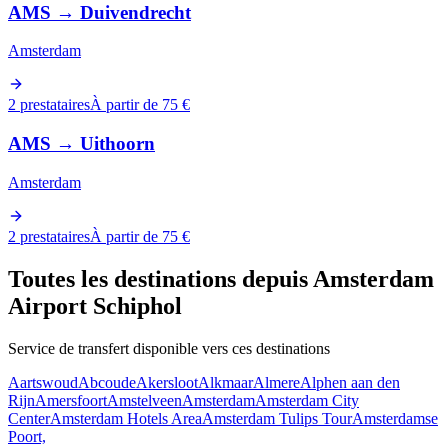
AMS
→
Duivendrecht
Amsterdam
2 prestataires
À partir de 75 €
AMS
→
Uithoorn
Amsterdam
2 prestataires
À partir de 75 €
Toutes les destinations depuis Amsterdam
Airport Schiphol
Service de transfert disponible vers ces destinations
Aartswoud
Abcoude
Akersloot
Alkmaar
Almere
Alphen aan den
Rijn
Amersfoort
Amstelveen
Amsterdam
Amsterdam City
Center
Amsterdam Hotels Area
Amsterdam Tulips Tour
Amsterdamse
Poort,