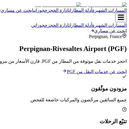
المسارات الشهيرة
أدلة المطارات
إدارة الحجز
حجوزاتي
ابحث عن مساري
المسارات الشهيرة
أدلة المطارات
إدارة الحجز
حجوزاتي
ابحث عن مساري
Perpignan
,
France
Perpignan-Rivesaltes Airport
(
PGF
)
احجز خدمات نقل موثوقة من المطار من PGF. قارن الأسعار من مزودين محليين موثّقين واحجز رحلتك في ثوانٍ.
ابحث عن خدمات النقل من PGF
مزودون موثّقون
جميع السائقين مرخّصون والمركبات خاضعة للفحص
تتبّع الرحلات