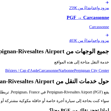
مزود واحد
ابتداءً من €259
PGF
→
Carcassonne
Carcassonne
مزود واحد
ابتداءً من €403
جميع الوجهات من Perpignan-Rivesaltes Airport
خدمة النقل متاحة إلى هذه المواقع
Béziers / Cap d'Agde
Carcassonne
Narbonne
Perpignan City Center
حول خدمات النقل من Perpignan-Rivesaltes Airport
يقع Perpignan-Rivesaltes Airport (PGF) في Perpignan، France. تربطك منصتنا بمزودي خدمات نقل محليين موثّقين يوفرون وسائل نقل مريحة وموثوقة من المطار إلى وجهتك.
سواء كنت بحاجة إلى سيارة أجرة خاصة أو حافلة مكوكية مشتركة أو مر
لماذا تحجز نقلك من PGF معنا؟