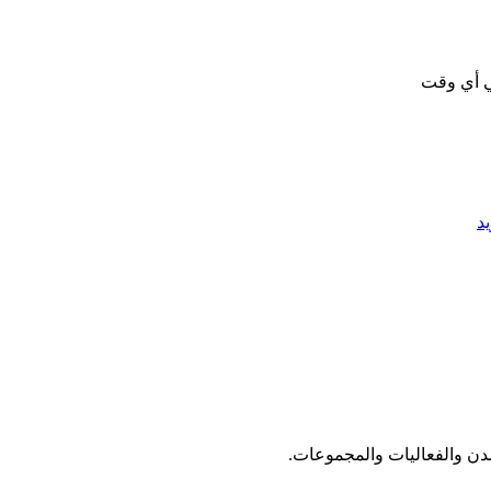
ي أي وقت
د