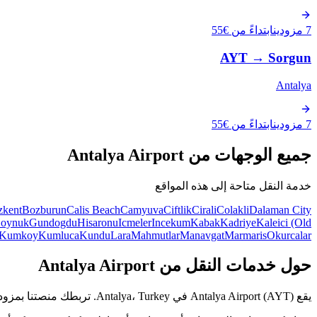
7 مزودين
ابتداءً من €55
AYT
→
Sorgun
Antalya
7 مزودين
ابتداءً من €55
جميع الوجهات من Antalya Airport
خدمة النقل متاحة إلى هذه المواقع
zkent
Bozburun
Calis Beach
Camyuva
Ciftlik
Cirali
Colakli
Dalaman City
oynuk
Gundogdu
Hisaronu
Icmeler
Incekum
Kabak
Kadriye
Kaleici (Old
Kumkoy
Kumluca
Kundu
Lara
Mahmutlar
Manavgat
Marmaris
Okurcalar
حول خدمات النقل من Antalya Airport
يقع Antalya Airport (AYT) في Antalya، Turkey. تربطك منصتنا بمزودي خدمات نقل محليين موثّقين يوفرون وسائل نقل مريحة وموثوقة من المطار إلى وجهتك.