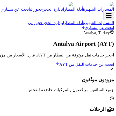
المسارات الشهيرة
أدلة المطارات
إدارة الحجز
حجوزاتي
ابحث عن مساري
المسارات الشهيرة
أدلة المطارات
إدارة الحجز
حجوزاتي
ابحث عن مساري
Antalya
,
Turkey
Antalya Airport
(
AYT
)
احجز خدمات نقل موثوقة من المطار من AYT. قارن الأسعار من مزودين محليين موثّقين واحجز رحلتك في ثوانٍ.
ابحث عن خدمات النقل من AYT
مزودون موثّقون
جميع السائقين مرخّصون والمركبات خاضعة للفحص
تتبّع الرحلات