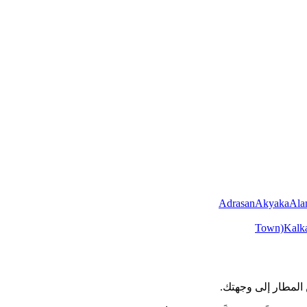
Adrasan
Akyaka
Ala
Town)
Kalk