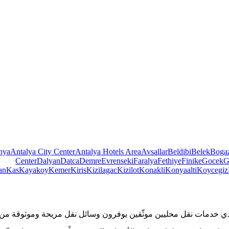
nya
Antalya City Center
Antalya Hotels Area
Avsallar
Beldibi
Belek
Boga
Center
Dalyan
Datca
Demre
Evrenseki
Faralya
Fethiye
Finike
Gocek
G
an
Kas
Kayakoy
Kemer
Kiris
Kizilagac
Kizilot
Konakli
Konyaalti
Koycegiz