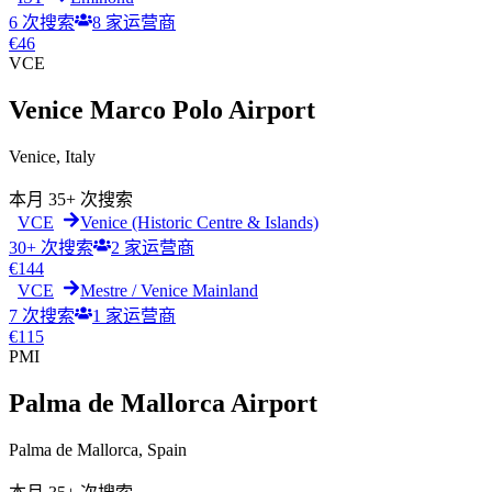
6 次搜索
8
家运营商
€
46
VCE
Venice Marco Polo Airport
Venice
,
Italy
本月
35+ 次搜索
VCE
Venice (Historic Centre & Islands)
30+ 次搜索
2
家运营商
€
144
VCE
Mestre / Venice Mainland
7 次搜索
1
家运营商
€
115
PMI
Palma de Mallorca Airport
Palma de Mallorca
,
Spain